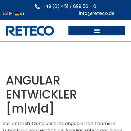
+49 (0) 451 / 899 56 - 0
info@reteco.de
DE
EN
ANGULAR
ENTWICKLER
[m|w|d]
Zur Unterstützung unseres engagierten Teams in
Lübeck suchen wir Dich als Angular Entwickler. Nach