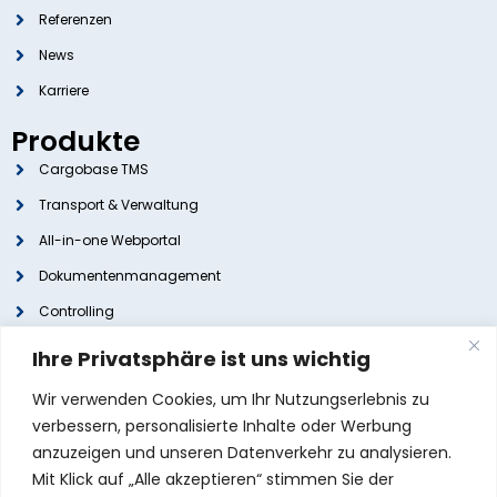
Referenzen
News
Karriere
Produkte
Cargobase TMS
Transport & Verwaltung
All-in-one Webportal
Dokumentenmanagement
Controlling
Buchhaltung
Ihre Privatsphäre ist uns wichtig
Support
Wir verwenden Cookies, um Ihr Nutzungserlebnis zu
KI-Automation
verbessern, personalisierte Inhalte oder Werbung
anzuzeigen und unseren Datenverkehr zu analysieren.
Kontakt
Mit Klick auf „Alle akzeptieren“ stimmen Sie der
Stellmacherstrasse 7, 23556 Lübeck