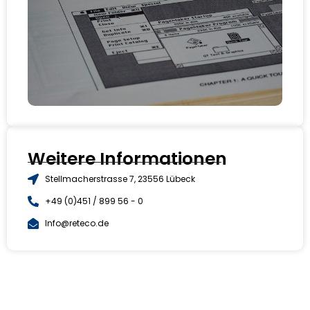
D
Wi
re
Jan
Weitere Informationen
Stellmacherstrasse 7, 23556 Lübeck
+49 (0)451 / 899 56 - 0
Info@reteco.de